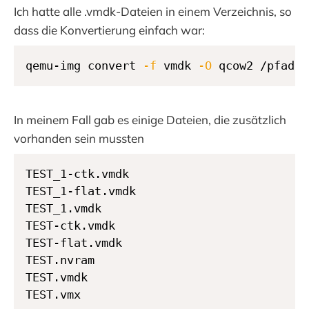
Ich hatte alle .vmdk-Dateien in einem Verzeichnis, so
dass die Konvertierung einfach war:
qemu-img convert 
-f
 vmdk 
-O
 qcow2 /pfad/z
In meinem Fall gab es einige Dateien, die zusätzlich
vorhanden sein mussten
TEST_1-ctk.vmdk

TEST_1-flat.vmdk

TEST_1.vmdk

TEST-ctk.vmdk

TEST-flat.vmdk

TEST.nvram

TEST.vmdk

TEST.vmx